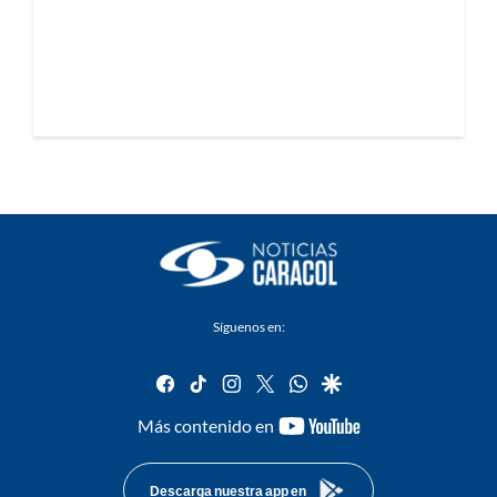
Síguenos en:
facebook
tiktok
instagram
twitter
whatsapp
google
youtube-
Más contenido en
footer
Descarga nuestra app en