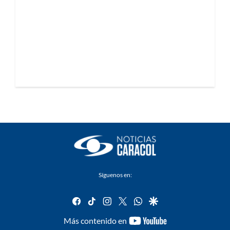
Síguenos en:
facebook
tiktok
instagram
twitter
whatsapp
google
youtube-
Más contenido en
footer