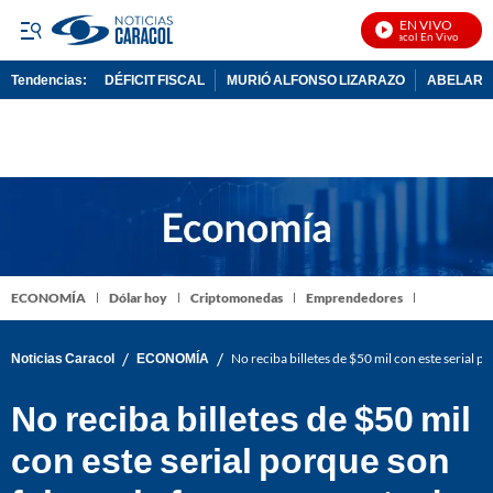
EN VIVO
Noticias Caracol En Vivo
Tendencias:
DÉFICIT FISCAL
MURIÓ ALFONSO LIZARAZO
ABELARDO
PUBLICIDAD
ECONOMÍA
Dólar hoy
Criptomonedas
Emprendedores
/
/
Noticias Caracol
ECONOMÍA
No reciba billetes de $50 mil con este serial p
No reciba billetes de $50 mil
con este serial porque son