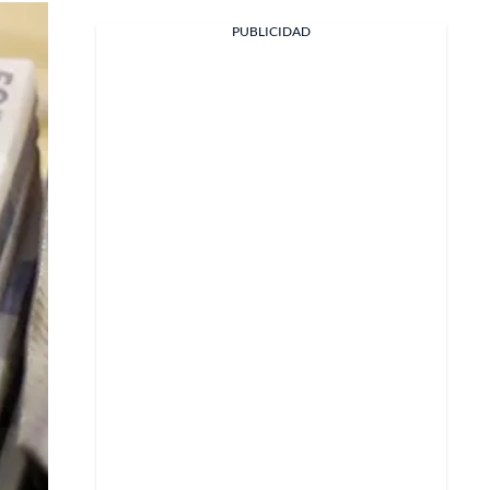
PUBLICIDAD
Facebook
X
Whatsapp
Copiar enlace
Telegram
LinkedIn