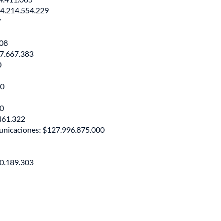
944.214.554.229
7
608
77.667.383
0
30
00
.461.322
municaciones: $127.996.875.000
70.189.303