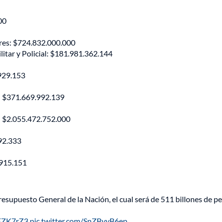
00
tres: $724.832.000.000
litar y Policial: $181.981.362.144
929.153
o: $371.669.992.139
): $2.055.472.752.000
492.333
.915.151
esupuesto General de la Nación, el cual será de 511 billones de pe
NEZK7rZ3
pic.twitter.com/SnZByyB6ep