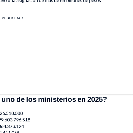
 tuvo una asignación de más de 65 billones de pesos
PUBLICIDAD
 uno de los ministerios en 2025?
.926.518.088
199.603.796.518
.864.373.124
54.411.065