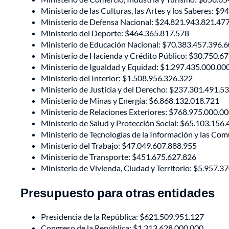
Ministerio de las Culturas, las Artes y los Saberes: $
Ministerio de Defensa Nacional: $24.821.943.821.47
Ministerio del Deporte: $464.365.817.578
Ministerio de Educación Nacional: $70.383.457.396.
Ministerio de Hacienda y Crédito Público: $30.750.6
Ministerio de Igualdad y Equidad: $1.297.435.000.00
Ministerio del Interior: $1.508.956.326.322
Ministerio de Justicia y del Derecho: $237.301.491.5
Ministerio de Minas y Energía: $6.868.132.018.721
Ministerio de Relaciones Exteriores: $768.975.000.0
Ministerio de Salud y Protección Social: $65.103.156
Ministerio de Tecnologías de la Información y las Co
Ministerio del Trabajo: $47.049.607.888.955
Ministerio de Transporte: $451.675.627.826
Ministerio de Vivienda, Ciudad y Territorio: $5.957.3
Presupuesto para otras entidades
Presidencia de la República: $621.509.951.127
Congreso de la República: $1.313.628.000.000