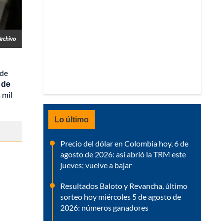
Archivo
 de
 de
 mil
Lo último
Precio del dólar en Colombia hoy, 6 de
agosto de 2026: así abrió la TRM este
jueves; vuelve a bajar
Resultados Baloto y Revancha, último
sorteo hoy miércoles 5 de agosto de
2026: números ganadores