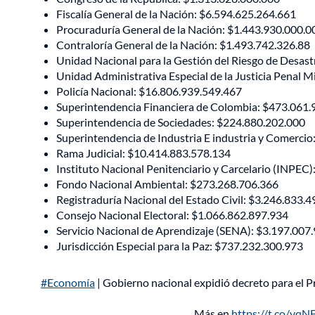
Fiscalía General de la Nación: $6.594.625.264.661
Procuraduría General de la Nación: $1.443.930.000.0
Contraloría General de la Nación: $1.493.742.326.88
Unidad Nacional para la Gestión del Riesgo de Desas
Unidad Administrativa Especial de la Justicia Penal Mi
Policía Nacional: $16.806.939.549.467
Superintendencia Financiera de Colombia: $473.061.
Superintendencia de Sociedades: $224.880.202.000
Superintendencia de Industria E industria y Comerci
Rama Judicial: $10.414.883.578.134
Instituto Nacional Penitenciario y Carcelario (INPEC
Fondo Nacional Ambiental: $273.268.706.366
Registraduría Nacional del Estado Civil: $3.246.833.
Consejo Nacional Electoral: $1.066.862.897.934
Servicio Nacional de Aprendizaje (SENA): $3.197.007
Jurisdicción Especial para la Paz: $737.232.300.973
#Economía
| Gobierno nacional expidió decreto para el Pr
Más en
https://t.co/yq