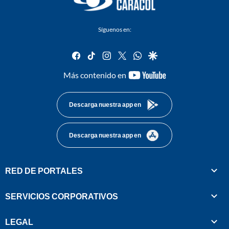
Síguenos en:
facebook
tiktok
instagram
twitter
whatsapp
google
youtube-
Más contenido en
footer
Descarga nuestra app en
Descarga nuestra app en
RED DE PORTALES
SERVICIOS CORPORATIVOS
LEGAL