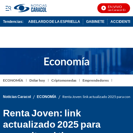
EN VIVO
Noticias Caracol En Vivo
Tendencias:
ABELARDO DE LA ESPRIELLA
GABINETE
ACCIDENTE 
PUBLICIDAD
ECONOMÍA
Dólar hoy
Criptomonedas
Emprendedores
/
/
Noticias Caracol
ECONOMÍA
Renta Joven: link actualizado 2025 para consu
Renta Joven: link
actualizado 2025 para