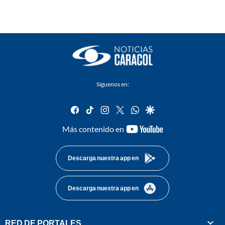
Síguenos en:
facebook
tiktok
instagram
twitter
whatsapp
google
youtube-
Más contenido en
footer
Descarga nuestra app en
Descarga nuestra app en
RED DE PORTALES