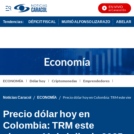
EN VIVO
Noticias Caracol En Vivo
Tendencias:
DÉFICIT FISCAL
MURIÓ ALFONSO LIZARAZO
ABELARDO
PUBLICIDAD
ECONOMÍA
Dólar hoy
Criptomonedas
Emprendedores
/
/
Noticias Caracol
ECONOMÍA
Precio dólar hoy en Colombia: TRM este vierne
Precio dólar hoy en
Colombia: TRM este