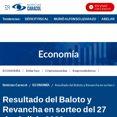
EN VIVO
Noticias Caracol En Vivo
Tendencias:
DÉFICIT FISCAL
MURIÓ ALFONSO LIZARAZO
ABELARDO
PUBLICIDAD
ECONOMÍA
Dólar hoy
Criptomonedas
Emprendedores
/
/
Noticias Caracol
ECONOMÍA
Resultado del Baloto y Revancha en sorteo del
Resultado del Baloto y
Revancha en sorteo del 27