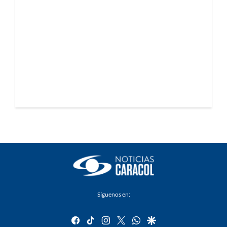
Síguenos en:
facebook
tiktok
instagram
twitter
whatsapp
google