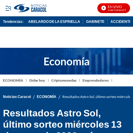
EN VIVO
Noticias Caracol En Vivo
Tendencias:
ABELARDO DE LA ESPRIELLA
GABINETE
ACCIDENTE 
PUBLICIDAD
ECONOMÍA
Dólar hoy
Criptomonedas
Emprendedores
/
/
Noticias Caracol
ECONOMÍA
Resultados Astro Sol, último sorteo miércol
Resultados Astro Sol,
último sorteo miércoles 13