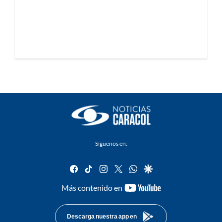
Síguenos en:
facebook
tiktok
instagram
twitter
whatsapp
google
youtube-
Más contenido en
footer
Descarga nuestra app en