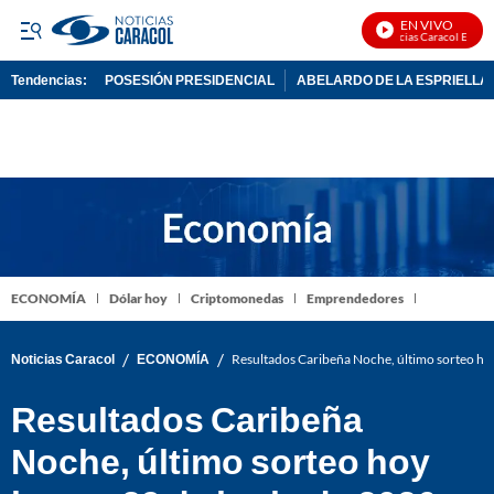
EN VIVO
Noticias Caracol En Vivo
Tendencias:
POSESIÓN PRESIDENCIAL
ABELARDO DE LA ESPRIELLA
PUBLICIDAD
ECONOMÍA
Dólar hoy
Criptomonedas
Emprendedores
/
/
Noticias Caracol
ECONOMÍA
Resultados Caribeña Noche, último sorteo ho
Resultados Caribeña
Noche, último sorteo hoy