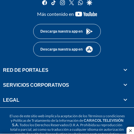
facebook
tiktok
instagram
twitter
whatsapp
google
youtube-
Más contenido en
footer
Descarga nuestra app en
Descarga nuestra app en
RED DE PORTALES
SERVICIOS CORPORATIVOS
LEGAL
El uso de este sitio web implica la aceptación de los
Términos y condiciones
y
Políticas de Tratamiento de la Información
de
CARACOL TELEVISIÓN
S.A.
Todos los Derechos Reservados D.R.A. Prohibida su reproducción
total o parcial, así como su traducción a cualquier idioma sin autorización
cl
escrita de su titular. Reproduction in whole or in part, or translation