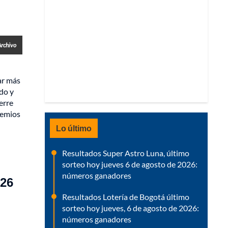
Archivo
ar más
do y
erre
remios
Lo último
Resultados Super Astro Luna, último
sorteo hoy jueves 6 de agosto de 2026:
números ganadores
026
Resultados Lotería de Bogotá último
sorteo hoy jueves, 6 de agosto de 2026:
números ganadores