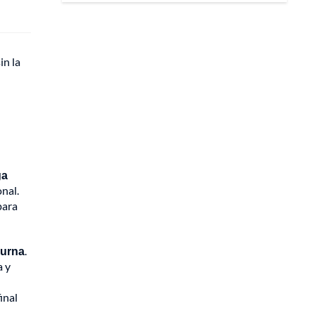
in la
ga
onal.
para
iurna
.
a y
inal