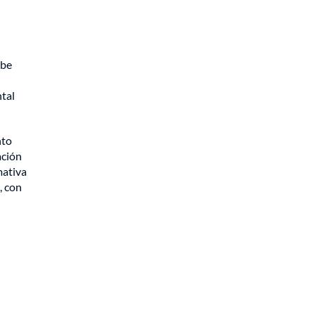
ebe
ntal
nto
ación
mativa
, con