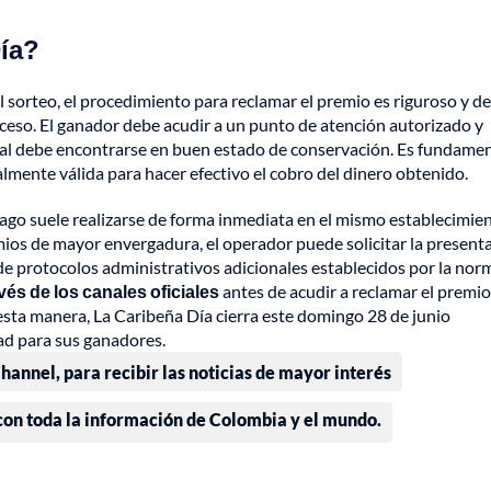
Día?
 sorteo, el procedimiento para reclamar el premio es riguroso y d
oceso. El ganador debe acudir a un punto de atención autorizado y
cual debe encontrarse en buen estado de conservación. Es fundame
lmente válida para hacer efectivo el cobro del dinero obtenido.
ago suele realizarse de forma inmediata en el mismo establecimie
emios de mayor envergadura, el operador puede solicitar la present
e protocolos administrativos adicionales establecidos por la nor
avés de los canales oficiales
antes de acudir a reclamar el premio
e esta manera, La Caribeña Día cierra este domingo 28 de junio
ad para sus ganadores.
annel, para recibir las noticias de mayor interés
 con toda la información de Colombia y el mundo.