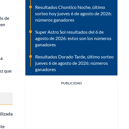
Resultados Chontico Noche, último
sorteo hoy jueves 6 de agosto de 2026:
és de
números ganadores
 en
Super Astro Sol resultados del 6 de
agosto de 2026: estos son los números
ganadores
Resultados Dorado Tarde, último sorteo
na
jueves 6 de agosto de 2026: números
ganadores
ez que
PUBLICIDAD
ilizada
ste