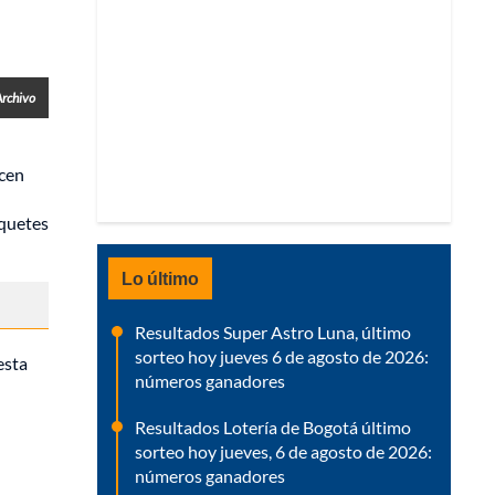
Archivo
ecen
iquetes
Lo último
Resultados Super Astro Luna, último
sorteo hoy jueves 6 de agosto de 2026:
esta
números ganadores
Resultados Lotería de Bogotá último
sorteo hoy jueves, 6 de agosto de 2026:
números ganadores