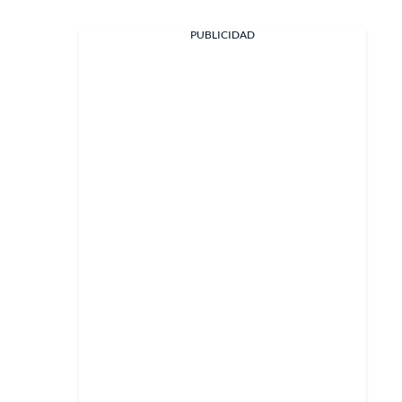
PUBLICIDAD
Facebook
X
Whatsapp
Copiar enlace
Telegram
LinkedIn