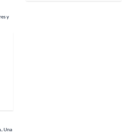
res y
m.. Una