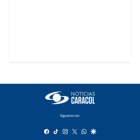
Síguenos en:
facebook
tiktok
instagram
twitter
whatsapp
google