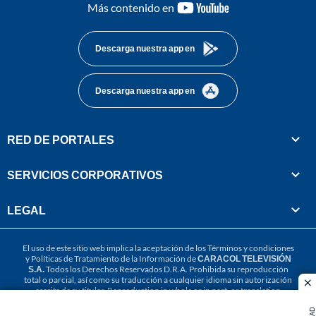
youtube-
Más contenido en
footer
Descarga nuestra app en
Descarga nuestra app en
RED DE PORTALES
SERVICIOS CORPORATIVOS
LEGAL
El uso de este sitio web implica la aceptación de los
Términos y condiciones
y
Políticas de Tratamiento de la Información
de
CARACOL TELEVISIÓN
S.A.
Todos los Derechos Reservados D.R.A. Prohibida su reproducción
total o parcial, así como su traducción a cualquier idioma sin autorización
cl
escrita de su titular. Reproduction in whole or in part, or translation
without written permission is prohibited. All rights reserved 2025.