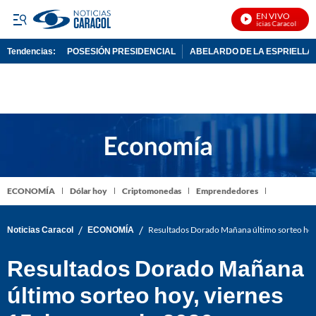
EN VIVO
Noticias Caracol En Viv
Tendencias:
POSESIÓN PRESIDENCIAL
ABELARDO DE LA ESPRIELLA
PUBLICIDAD
ECONOMÍA
Dólar hoy
Criptomonedas
Emprendedores
/
/
Noticias Caracol
ECONOMÍA
Resultados Dorado Mañana último sorteo hoy
Resultados Dorado Mañana
último sorteo hoy, viernes