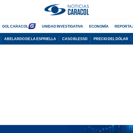
GOL CARACOL
UNIDAD INVESTIGATIVA
ECONOMÍA
REPORTA
ABELARDO DE LA ESPRIELLA
CASO BLESSD
PRECIO DEL DÓLAR
PUBLICIDAD