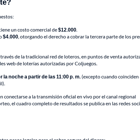
ete?
uestos:
tiene un costo comercial de
$12.000
.
lo
$4.000
, otorgando el derecho a cobrar la tercera parte de los pr
 través de la tradicional red de loteros, en puntos de venta autori
ales web de loterías autorizadas por Coljuegos.
 la noche a partir de las 11:00 p. m.
(excepto cuando coinciden
l).
n conectarse a la transmisión oficial en vivo por el canal regional
teo, el cuadro completo de resultados se publica en las redes soci
ntes pasos legales para el cobro segura del dinero: