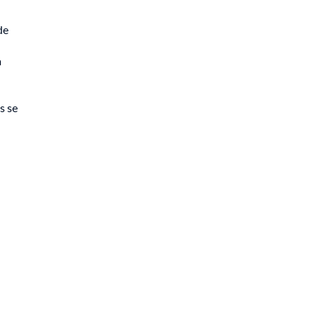
de
a
s se