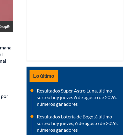
Freepik
emana,
al
nal
Lo último
Resultados Super Astro Luna, último
 por
sorteo hoy jueves 6 de agosto de 2026:
números ganadores
Resultados Lotería de Bogotá último
sorteo hoy jueves, 6 de agosto de 2026:
números ganadores