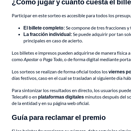
¿Cómo jugar y cuánto cuesta el bill
Participar en este sorteo es accesible para todos los presup
El billete completo:
Se compone de tres fracciones y 
La fracción individual:
Se puede adquirir por tan so
principales en caso de acierto.
Los billetes e impresos pueden adquirirse de manera física a
como
Apostar
o
Paga Todo
, o de forma digital mediante port
Los sorteos se realizan de forma oficial todos los
viernes por
días festivos, caso en el cual se trasladan al siguiente día hábi
Para sintonizar los resultados en directo, los usuarios puede
Telecafé o en
plataformas digitales
minutos después del sor
de la entidad y en su página web oficial.
Guía para reclamar el premio
Si las balotas favorecieron su número, debe seguir los siguie