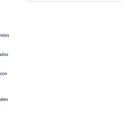
emios
zados
 con
ales