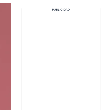
PUBLICIDAD
Facebook
X
Whatsapp
Copiar enlace
Telegram
LinkedIn