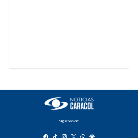
Síguenos en:
facebook
tiktok
instagram
twitter
whatsapp
google