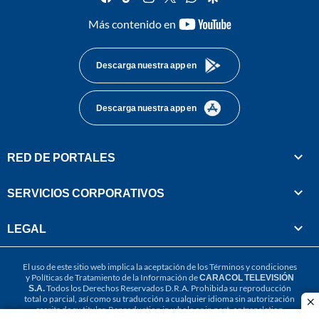
youtube-
Más contenido en
footer
Descarga nuestra app en
Descarga nuestra app en
RED DE PORTALES
SERVICIOS CORPORATIVOS
LEGAL
El uso de este sitio web implica la aceptación de los
Términos y condiciones
y
Políticas de Tratamiento de la Información
de
CARACOL TELEVISIÓN
S.A.
Todos los Derechos Reservados D.R.A. Prohibida su reproducción
total o parcial, así como su traducción a cualquier idioma sin autorización
cl
escrita de su titular. Reproduction in whole or in part, or translation