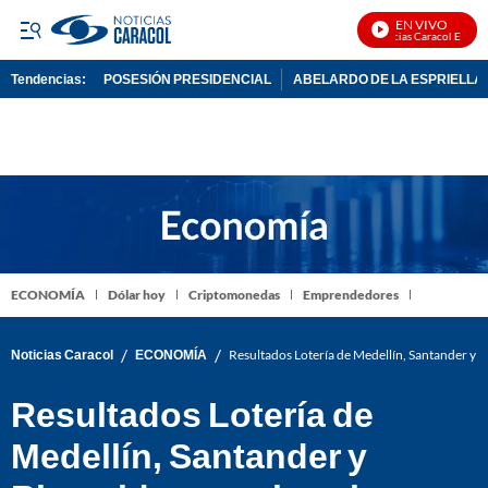
EN VIVO
Noticias Caracol En Vivo
Tendencias:
POSESIÓN PRESIDENCIAL
ABELARDO DE LA ESPRIELLA
PUBLICIDAD
ECONOMÍA
Dólar hoy
Criptomonedas
Emprendedores
/
/
Noticias Caracol
ECONOMÍA
Resultados Lotería de Medellín, Santander y 
Resultados Lotería de
Medellín, Santander y