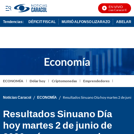
EN VIVO
Noticias Caracol En Vivo
Tendencias:
DÉFICIT FISCAL
MURIÓ ALFONSO LIZARAZO
ABELARDO
PUBLICIDAD
ECONOMÍA
Dólar hoy
Criptomonedas
Emprendedores
/
/
Noticias Caracol
ECONOMÍA
Resultados Sinuano Día hoy martes 2 de junio
Resultados Sinuano Día
hoy martes 2 de junio de