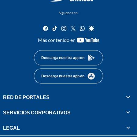
Síguenos en:
facebook
tiktok
instagram
twitter
whatsapp
google
youtube-
Más contenido en
footer
Descarga nuestra app en
Descarga nuestra app en
RED DE PORTALES
SERVICIOS CORPORATIVOS
LEGAL