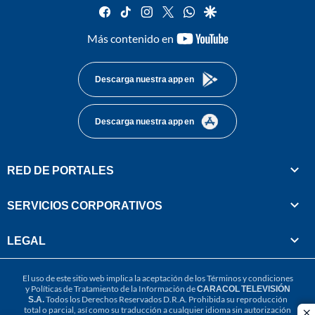
facebook
tiktok
instagram
twitter
whatsapp
google
youtube-
Más contenido en
footer
Descarga nuestra app en
Descarga nuestra app en
RED DE PORTALES
SERVICIOS CORPORATIVOS
LEGAL
El uso de este sitio web implica la aceptación de los
Términos y condiciones
y
Políticas de Tratamiento de la Información
de
CARACOL TELEVISIÓN
S.A.
Todos los Derechos Reservados D.R.A. Prohibida su reproducción
total o parcial, así como su traducción a cualquier idioma sin autorización