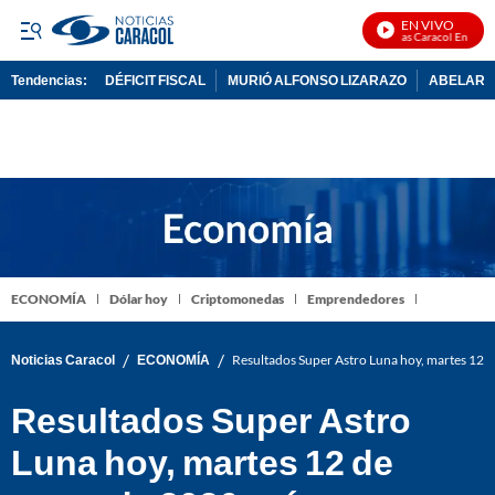
EN VIVO
Noticias Caracol En Vivo
Tendencias:
DÉFICIT FISCAL
MURIÓ ALFONSO LIZARAZO
ABELARDO
PUBLICIDAD
ECONOMÍA
Dólar hoy
Criptomonedas
Emprendedores
/
/
Noticias Caracol
ECONOMÍA
Resultados Super Astro Luna hoy, martes 12
Resultados Super Astro
Luna hoy, martes 12 de