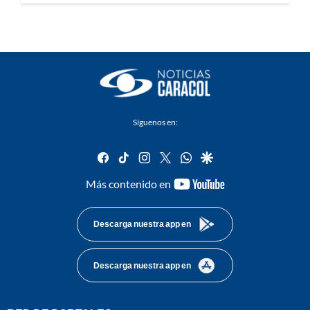
Síguenos en:
facebook
tiktok
instagram
twitter
whatsapp
google
youtube-
Más contenido en
footer
Descarga nuestra app en
Descarga nuestra app en