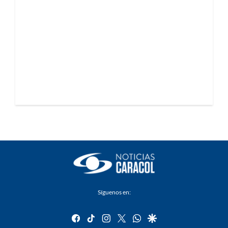
Síguenos en:
facebook
tiktok
instagram
twitter
whatsapp
google