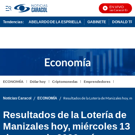
EN VIVO
Noticias Caracol En Vivo
Tendencias:
ABELARDO DE LA ESPRIELLA
GABINETE
DONALD TR
PUBLICIDAD
ECONOMÍA
Dólar hoy
Criptomonedas
Emprendedores
/
/
Noticias Caracol
ECONOMÍA
Resultados de la Lotería de Manizales hoy, m
Resultados de la Lotería de
Manizales hoy, miércoles 13