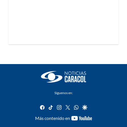
Síguenos en:
facebook
tiktok
instagram
twitter
whatsapp
google
youtube-
Más contenido en
footer