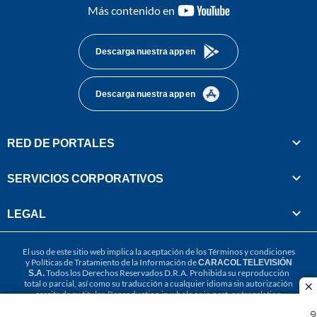
youtube-
Más contenido en
footer
Descarga nuestra app en
Descarga nuestra app en
RED DE PORTALES
SERVICIOS CORPORATIVOS
LEGAL
El uso de este sitio web implica la aceptación de los
Términos y condiciones
y
Políticas de Tratamiento de la Información
de
CARACOL TELEVISIÓN
S.A.
Todos los Derechos Reservados D.R.A. Prohibida su reproducción
total o parcial, así como su traducción a cualquier idioma sin autorización
cl
escrita de su titular. Reproduction in whole or in part, or translation
without written permission is prohibited. All rights reserved 2025.