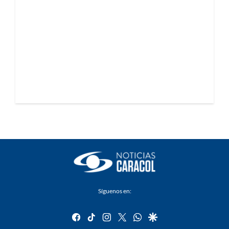
Síguenos en:
facebook
tiktok
instagram
twitter
whatsapp
google