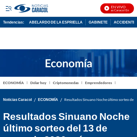
EN VIVO
Noticias Caracol En Vivo
Tendencias:
ABELARDO DE LA ESPRIELLA
GABINETE
ACCIDENTE 
PUBLICIDAD
ECONOMÍA
Dólar hoy
Criptomonedas
Emprendedores
/
/
Noticias Caracol
ECONOMÍA
Resultados Sinuano Noche último sorteo del
Resultados Sinuano Noche
último sorteo del 13 de