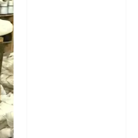
X
Whatsapp
Copiar enlace
Telegram
LinkedIn