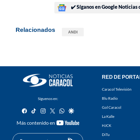
✔️ Síganos en Google Noticias
Relacionados
ANDI
RED DE PORTA
Caracol Televisión
Blu Radio
Síguenos en:
Gol Caracol
facebook
tiktok
instagram
twitter
whatsapp
google
La Kalle
youtube-
Más contenido en
HJCK
footer
DiTu