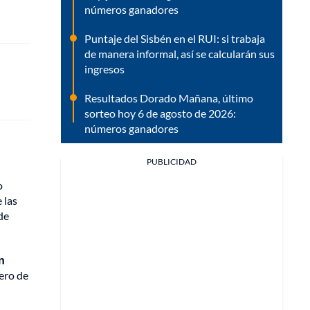
números ganadores
Puntaje del Sisbén en el RUI: si trabaja
de manera informal, así se calcularán sus
ingresos
Resultados Dorado Mañana, último
sorteo hoy 6 de agosto de 2026:
números ganadores
PUBLICIDAD
o
 las
de
n
mero de