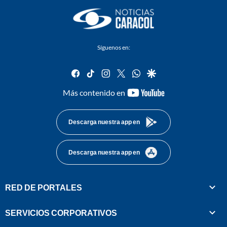
Síguenos en:
facebook
tiktok
instagram
twitter
whatsapp
google
youtube-
Más contenido en
footer
Descarga nuestra app en
Descarga nuestra app en
RED DE PORTALES
SERVICIOS CORPORATIVOS