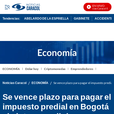
EN VIVO
Noticias Caracol En Vivo
Tendencias:
ABELARDO DE LA ESPRIELLA
GABINETE
ACCIDENTE 
PUBLICIDAD
ECONOMÍA
Dólar hoy
Criptomonedas
Emprendedores
/
/
Noticias Caracol
ECONOMÍA
Se vence plazo para pagar el impuesto predial e
Se vence plazo para pagar el
impuesto predial en Bogotá