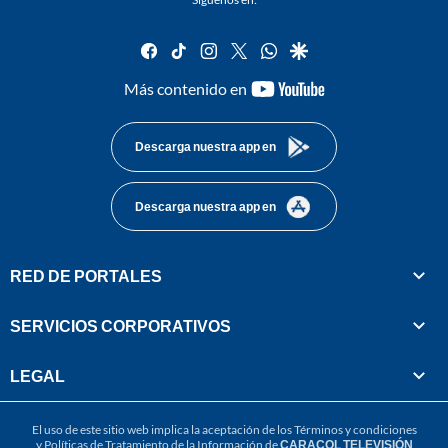
facebook
tiktok
instagram
twitter
whatsapp
google
youtube-
Más contenido en
footer
Descarga nuestra app en
Descarga nuestra app en
RED DE PORTALES
SERVICIOS CORPORATIVOS
LEGAL
El uso de este sitio web implica la aceptación de los
Términos y condiciones
y
Políticas de Tratamiento de la Información
de
CARACOL TELEVISIÓN