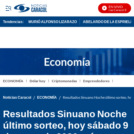
EN VIVO
Noticias Caracol En Vivo
Tendencias:
MURIÓ ALFONSO LIZARAZO
ABELARDO DE LA ESPRIELL
PUBLICIDAD
ECONOMÍA
Dólar hoy
Criptomonedas
Emprendedores
/
/
Noticias Caracol
ECONOMÍA
Resultados Sinuano Noche último sorteo, ho
Resultados Sinuano Noche
último sorteo, hoy sábado 9