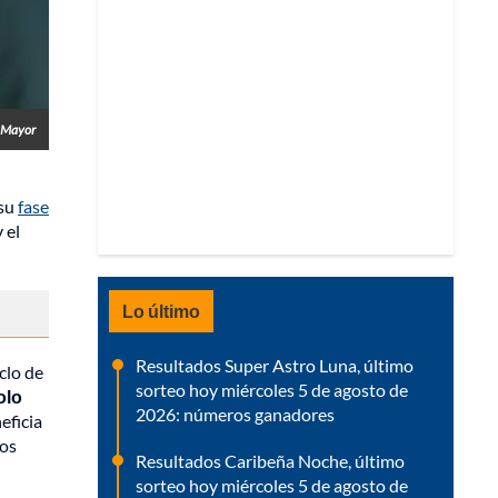
a Mayor
 su
fase
 el
Lo último
Resultados Super Astro Luna, último
clo de
sorteo hoy miércoles 5 de agosto de
olo
2026: números ganadores
eficia
ros
Resultados Caribeña Noche, último
sorteo hoy miércoles 5 de agosto de