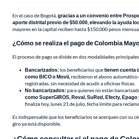
En el caso de Bogotá,
gracias a un convenio entre Prosper
aporte distrital previo de $50.000, elevando la ayuda lo
mayores en la capital reciben hasta $150.000 pesos mensual
¿Cómo se realiza el pago de Colombia May
El proceso de pago se divide en dos modalidades principales
Bancarizados:
los beneficiarios que
tienen cuenta d
como BICO o Movii,
recibieron el abono automático d
registradas, sin necesidad de acudir a oficinas físicas.
No bancarizados:
para quienes no están bancarizad
como SuperGIROS, Reval, SuRed, Efecty, Epago y
finaliza hoy, lunes 21 de julio, fecha límite para reclama
Es indispensable que los beneficiarios se acerquen con su cé
giro ya está disponible.
¿Cómo consultar si el pago de Colo