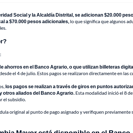
idad Social y la Alcaldía Distrital, se adicionan $20.000 peso
cal a $70.000 pesos adicionales,
lo que significa que algunos ad
es.
or?
:
e ahorros en el Banco Agrario, o que utilizan billeteras digit
esde el 4 de julio. Estos pagos se realizaron directamente en las 
os,
los pagos se realizan a través de giros en puntos autoriz
 otros aliados del Banco Agrario.
Esta modalidad inició el 8 de 
r el subsidio.
dula original al punto de pago asignado y verifiquen previamente s
mbia Mayor está disponible en el Banco