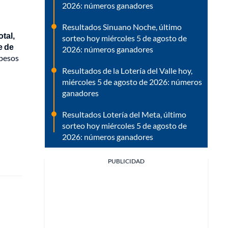
2026: números ganadores
Resultados Sinuano Noche, último
otal,
sorteo hoy miércoles 5 de agosto de
e de
2026: números ganadores
 pesos
Resultados de la Lotería del Valle hoy,
miércoles 5 de agosto de 2026: números
ganadores
Resultados Lotería del Meta, último
sorteo hoy miércoles 5 de agosto de
2026: números ganadores
PUBLICIDAD