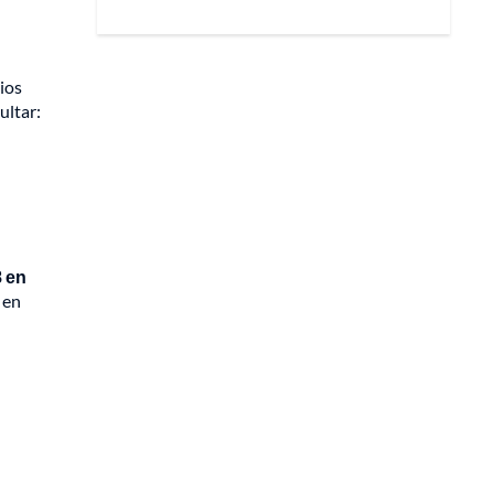
ios
ultar:
8 en
 en