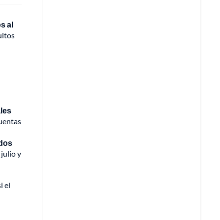
s al
ultos
ales
cuentas
ados
julio y
i el