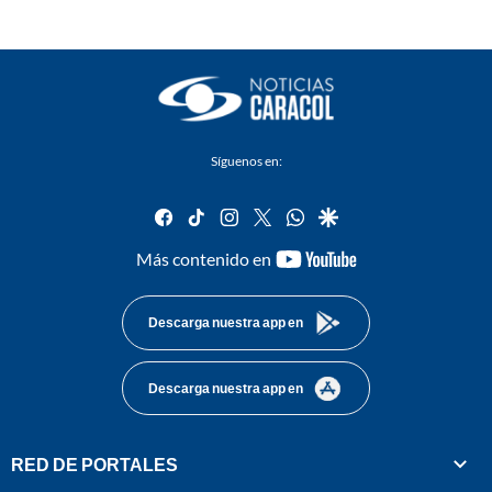
Síguenos en:
facebook
tiktok
instagram
twitter
whatsapp
google
youtube-
Más contenido en
footer
Descarga nuestra app en
Descarga nuestra app en
RED DE PORTALES