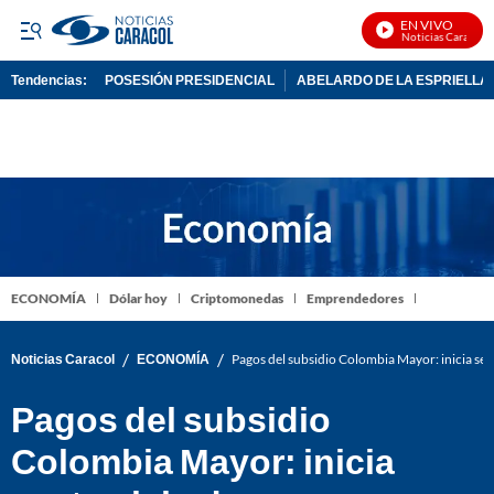
EN VIVO
Noticias Caracol En
Tendencias:
POSESIÓN PRESIDENCIAL
ABELARDO DE LA ESPRIELLA
PUBLICIDAD
ECONOMÍA
Dólar hoy
Criptomonedas
Emprendedores
/
/
Noticias Caracol
ECONOMÍA
Pagos del subsidio Colombia Mayor: inicia sext
Pagos del subsidio
Colombia Mayor: inicia