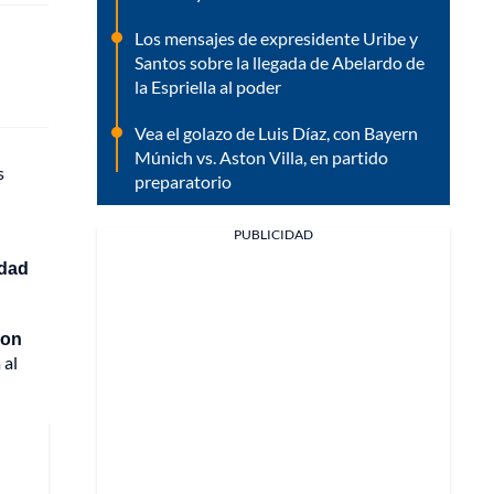
Los mensajes de expresidente Uribe y
Santos sobre la llegada de Abelardo de
la Espriella al poder
Vea el golazo de Luis Díaz, con Bayern
Múnich vs. Aston Villa, en partido
s
preparatorio
PUBLICIDAD
idad
con
 al