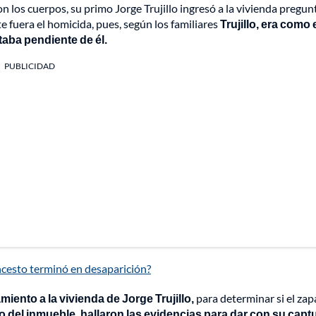
on los cuerpos, su primo Jorge Trujillo ingresó a la vivienda pregu
te fuera el homicida, pues, según los familiares
Trujillo, era como 
taba pendiente de él.
PUBLICIDAD
ncesto terminó en desaparición?
miento a la vivienda de Jorge Trujillo,
para determinar si el zap
o del inmueble, hallaron las evidencias para dar con su captu