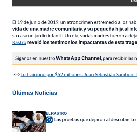
Dor
El 19 de junio de 2019, un atroz crimen estremeció a los ha
vida de una madre comunitaria y su pequeña hija al inte
su casa un jardín infantil. Un día, varias madres fueron a dej
Rastro
reveló los testimonios impactantes de esta trage
Síganos en nuestro
WhatsApp Channel
, para recibir las
>>>
Lo traicionó por $52 millones: Juan Sebastián Samboní 
Últimas Noticias
EL RASTRO
Las pruebas que dejaron al descubierto 