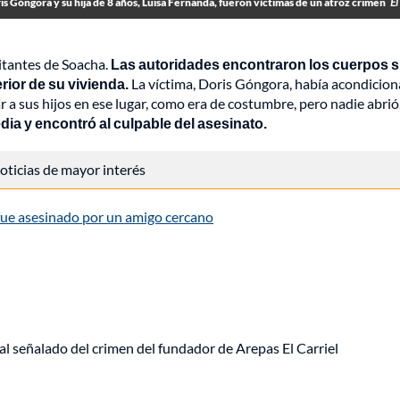
is Góngora y su hija de 8 años, Luisa Fernanda, fueron víctimas de un atroz crimen
El
bitantes de Soacha.
Las autoridades encontraron los cuerpos s
rior de su vivienda.
La víctima, Doris Góngora, había acondicio
ar a sus hijos en ese lugar, como era de costumbre, pero nadie abrió
dia y encontró al culpable del asesinato.
 noticias de mayor interés
fue asesinado por un amigo cercano
al señalado del crimen del fundador de Arepas El Carriel