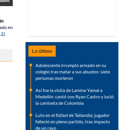
 Rastro
in
nado en
.
El
Lo último
Adolescente irrumpió armado en su
colegio tras matar a sus abuelos: siete
personas murieron
Así fue la visita de Lamine Yamal a
Medellín: cantó con Ryan Castro y lució
la camiseta de Colombia
Luto en el fútbol de Tailandia; jugador
falleció en pleno partido, tras impacto
de un rayo