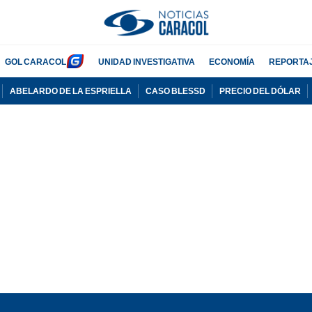
GOL CARACOL
UNIDAD INVESTIGATIVA
ECONOMÍA
REPORTA
ABELARDO DE LA ESPRIELLA
CASO BLESSD
PRECIO DEL DÓLAR
PUBLICIDAD