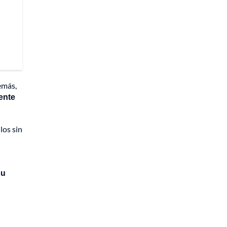
más,
ente
los sin
su