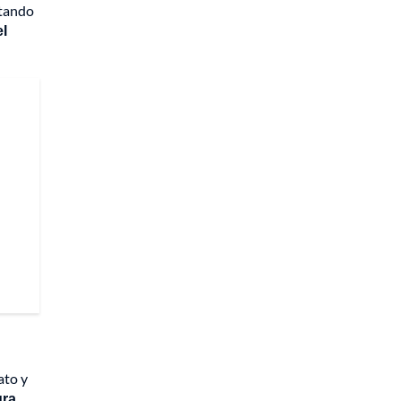
ntando
el
ato y
ra.