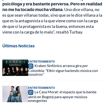
psicóloga y era bastante perversa. Pero en realidad
no me ha tocado mucha villana
. Uno dice villana, no
es que sean villanas todas, sino que se le dice villana a la
que es la antagonista o la que viene como con la carga
de que si la protagonista es la buena, entonces esta
viene con la carga de lo malo", resaltó Turbay.
Últimas Noticias
ENTRETENIMIENTO
Kraken Sinfónico arranca gira por
Colombia: "Elkin sigue haciendo música con
nosotros"
ENTRETENIMIENTO
La Casa Morat: el espacio que la banda
abrió en Bogotá para apoyar músicos
emergentes