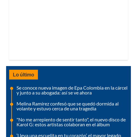
Lo último
Se conoce nueva imagen de Epa Colombia en la cárcel
y junto a su abogada: así se ve ahora
Melina Ramírez confesó que se quedó dormida al
volante y estuvo cerca de una tragedia
"No me arrepiento de sentir tanto", el nuevo disco de
Karol G: estos artistas colaboran en el álbum
‘Lleva una escuelita en tu corazón’, el mayor legado