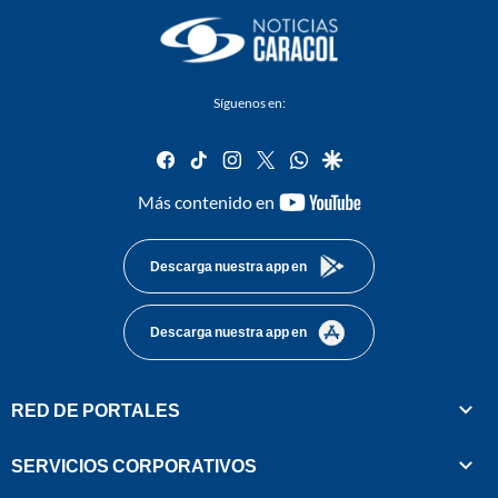
Síguenos en:
facebook
tiktok
instagram
twitter
whatsapp
google
youtube-
Más contenido en
footer
Descarga nuestra app en
Descarga nuestra app en
RED DE PORTALES
SERVICIOS CORPORATIVOS