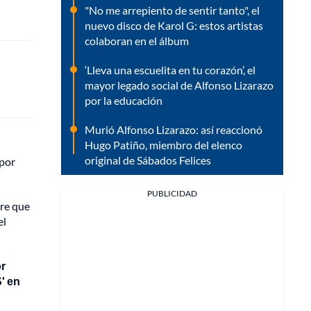
"No me arrepiento de sentir tanto", el
nuevo disco de Karol G: estos artistas
colaboran en el álbum
‘Lleva una escuelita en tu corazón’, el
mayor legado social de Alfonso Lizarazo
por la educación
Murió Alfonso Lizarazo: así reaccionó
Hugo Patiño, miembro del elenco
original de Sábados Felices
 por
PUBLICIDAD
bre que
el
or
S' en