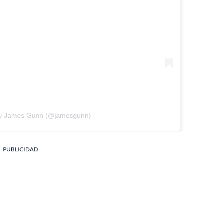
by James Gunn (@jamesgunn)
PUBLICIDAD