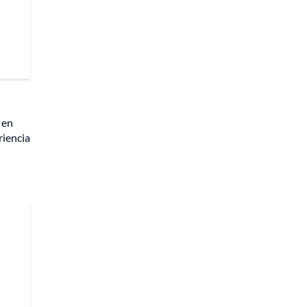
 en
riencia