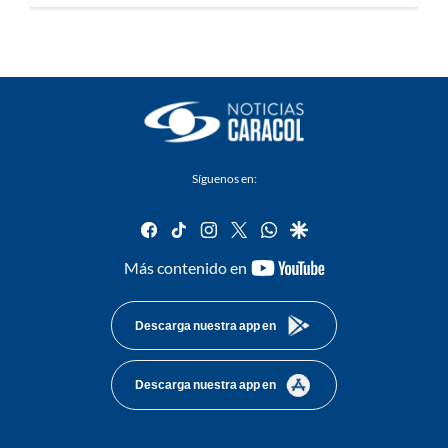
Síguenos en:
facebook
tiktok
instagram
twitter
whatsapp
google
youtube-
Más contenido en
footer
Descarga nuestra app en
Descarga nuestra app en