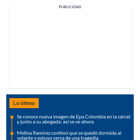
PUBLICIDAD
Lo último
Se conoce nueva imagen de Epa Colombia en la cárcel
y junto a su abogada: así se ve ahora
Melina Ramírez confesó que se quedó dormida al
volante y estuvo cerca de una tragedia