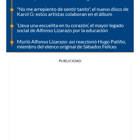
"No me arrepiento de sentir tanto", el nuevo disco de
Karol G: estos artistas colaboran en el álbum
‘Lleva una escuelita en tu corazón’, el mayor legado
social de Alfonso Lizarazo por la educación
Murió Alfonso Lizarazo: así reaccionó Hugo Patiño,
miembro del elenco original de Sábados Felices
PUBLICIDAD