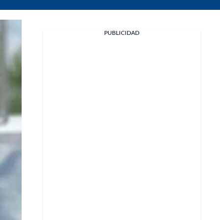
PUBLICIDAD
Facebook
X
Whatsapp
Copiar enlace
Telegram
LinkedIn