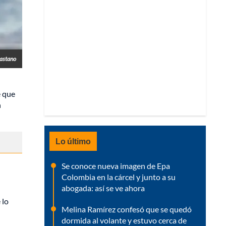
castano
e que
n
Lo último
Se conoce nueva imagen de Epa
Colombia en la cárcel y junto a su
abogada: así se ve ahora
 lo
Melina Ramírez confesó que se quedó
dormida al volante y estuvo cerca de