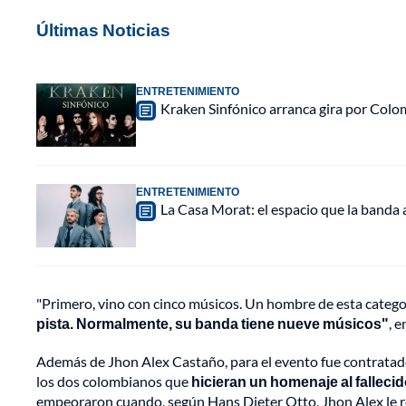
Últimas Noticias
ENTRETENIMIENTO
Kraken Sinfónico arranca gira por Colo
ENTRETENIMIENTO
La Casa Morat: el espacio que la banda
"Primero, vino con cinco músicos. Un hombre de esta catego
pista. Normalmente, su banda tiene nueve músicos"
, 
Además de Jhon Alex Castaño, para el evento fue contratado 
los dos colombianos que
hicieran un homenaje al fallec
empeoraron cuando, según Hans Dieter Otto, Jhon Alex le