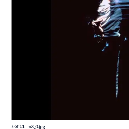
of
11
m3_0.jpg
3