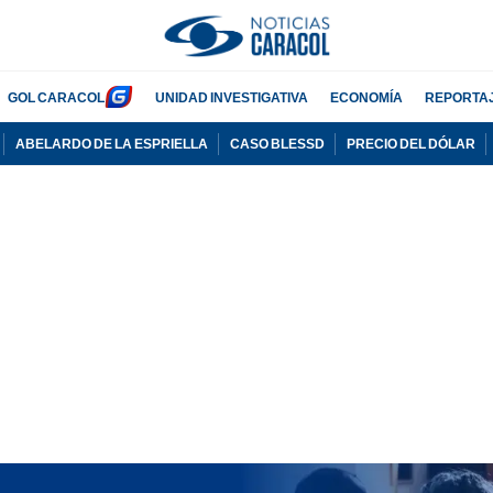
GOL CARACOL
UNIDAD INVESTIGATIVA
ECONOMÍA
REPORTA
ABELARDO DE LA ESPRIELLA
CASO BLESSD
PRECIO DEL DÓLAR
PUBLICIDAD