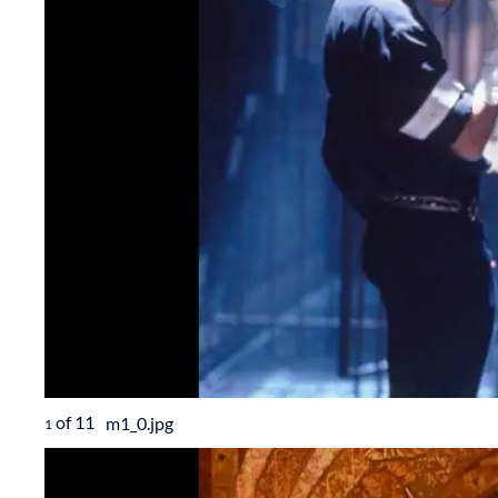
of
11
m1_0.jpg
1