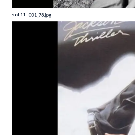
of
11
001_78.jpg
5