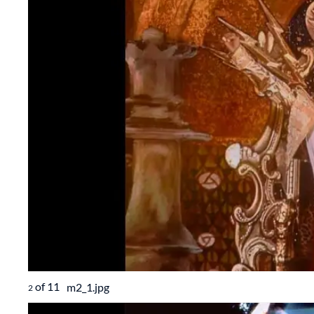
of
11
m2_1.jpg
2