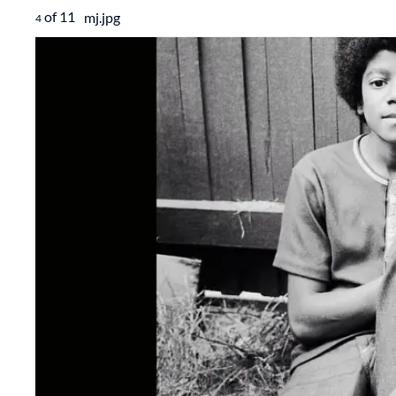
of
11
mj.jpg
4