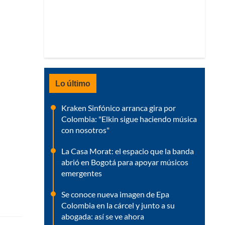
Lo último
Kraken Sinfónico arranca gira por
Colombia: "Elkin sigue haciendo música
con nosotros"
La Casa Morat: el espacio que la banda
abrió en Bogotá para apoyar músicos
emergentes
Se conoce nueva imagen de Epa
Colombia en la cárcel y junto a su
abogada: así se ve ahora