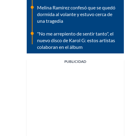
Melina Ramírez confesó que se quedó
dormida al volante y estuvo cerca de
una tragedia
"No me arrepiento de sentir tanto", el
nuevo disco de Karol G: estos artistas
colaboran en el álbum
PUBLICIDAD