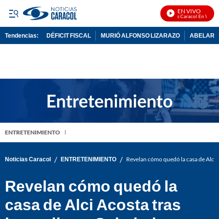
EN VIVO
Noticias Caracol En Vivo
Tendencias:
DÉFICIT FISCAL
MURIÓ ALFONSO LIZARAZO
ABELARDO
PUBLICIDAD
ENTRETENIMIENTO
/
/
Noticias Caracol
ENTRETENIMIENTO
Revelan cómo quedó la casa de Alci A
Revelan cómo quedó la
casa de Alci Acosta tras