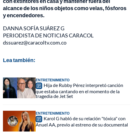
con extintores en casa y mantener fuera del
alcance de los niños objetos como velas, fósforos
y encendedores.
DANNA SOFÍA SUÁREZ G
PERIODISTA DE NOTICIAS CARACOL
dssuarez@caracoltv.com.co
Lea también:
ENTRETENIMIENTO
Hija de Rubby Pérez interpretó canción
que estaba cantando en el momento de la
tragedia de Jet Set
ENTRETENIMIENTO
Karol G habló de su relación "tóxica" con
Anuel AA, previo al estreno de su documental