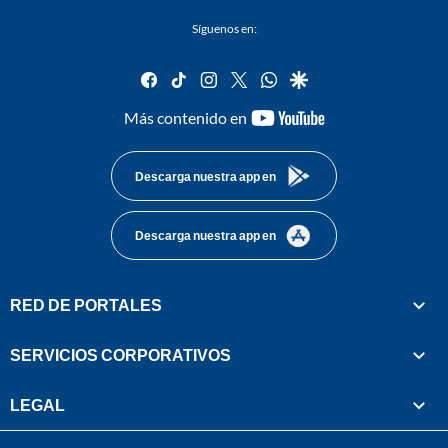
Síguenos en:
facebook
tiktok
instagram
twitter
whatsapp
google
youtube-
Más contenido en
footer
Descarga nuestra app en
Descarga nuestra app en
RED DE PORTALES
SERVICIOS CORPORATIVOS
LEGAL