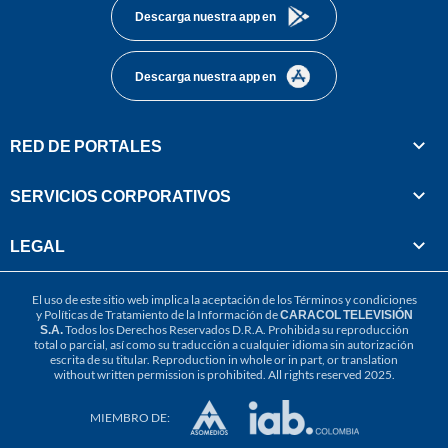
Descarga nuestra app en
Descarga nuestra app en
RED DE PORTALES
SERVICIOS CORPORATIVOS
LEGAL
El uso de este sitio web implica la aceptación de los
Términos y condiciones
y
Políticas de Tratamiento de la Información
de
CARACOL TELEVISIÓN
S.A.
Todos los Derechos Reservados D.R.A. Prohibida su reproducción
total o parcial, así como su traducción a cualquier idioma sin autorización
escrita de su titular. Reproduction in whole or in part, or translation
without written permission is prohibited. All rights reserved 2025.
MIEMBRO DE: