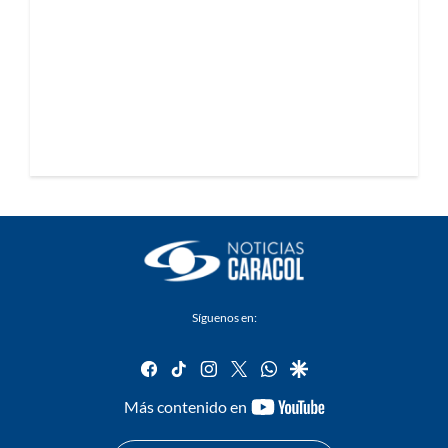
Síguenos en:
facebook
tiktok
instagram
twitter
whatsapp
google
youtube-
Más contenido en
footer