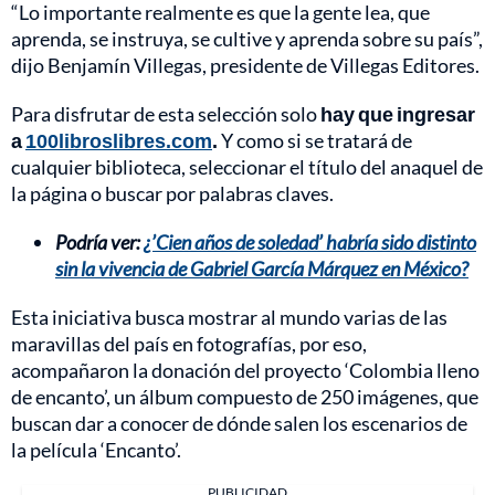
“Lo importante realmente es que la gente lea, que
aprenda, se instruya, se cultive y aprenda sobre su país”,
dijo Benjamín Villegas, presidente de Villegas Editores.
Para disfrutar de esta selección solo
hay que ingresar
a
100libroslibres.com
.
Y como si se tratará de
cualquier biblioteca, seleccionar el título del anaquel de
la página o buscar por palabras claves.
Podría ver:
¿’Cien años de soledad’ habría sido distinto
sin la vivencia de Gabriel García Márquez en México?
Esta iniciativa busca mostrar al mundo varias de las
maravillas del país en fotografías, por eso,
acompañaron la donación del proyecto ‘Colombia lleno
de encanto’, un álbum compuesto de 250 imágenes, que
buscan dar a conocer de dónde salen los escenarios de
la película ‘Encanto’.
PUBLICIDAD