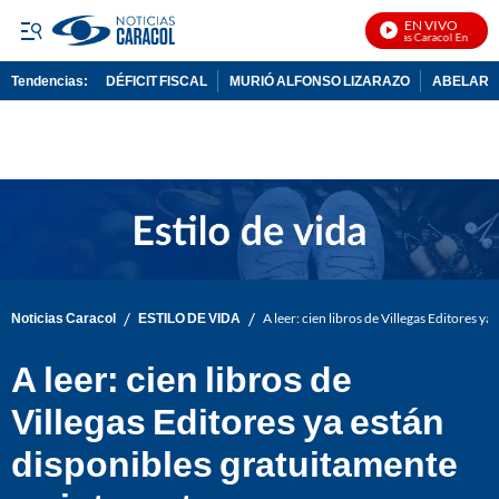
EN VIVO
Noticias Caracol En Vivo
Tendencias:
DÉFICIT FISCAL
MURIÓ ALFONSO LIZARAZO
ABELARDO
PUBLICIDAD
/
/
Noticias Caracol
ESTILO DE VIDA
A leer: cien libros de Villegas Editores y
A leer: cien libros de
Villegas Editores ya están
disponibles gratuitamente