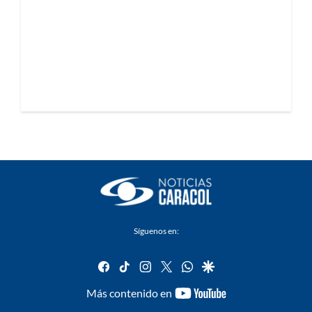
Síguenos en:
facebook
tiktok
instagram
twitter
whatsapp
google
youtube-
Más contenido en
footer