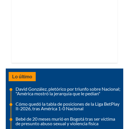
Lo último
David González, pletórico por triunfo sobre Nacional;
"América mostró la jerarquía que le pedían"
Cómo quedó la tabla de posiciones de la Liga BetPlay
II-2026, tras América 1-0 Nacional
Bebé de 20 meses murió en Bogotá tras ser víctima
de presunto abuso sexual y violencia física