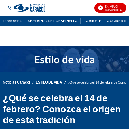
EN VIVO
Noticias Caracol En Vivo
Tendencias:
ABELARDO DE LA ESPRIELLA
GABINETE
ACCIDENTE 
PUBLICIDAD
/
/
Noticias Caracol
ESTILO DE VIDA
¿Qué se celebra el 14 de febrero? Conozca
¿Qué se celebra el 14 de
febrero? Conozca el origen
de esta tradición