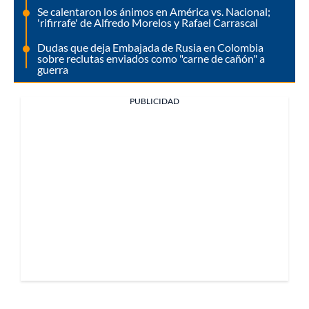
Se calentaron los ánimos en América vs. Nacional;
'rifirrafe' de Alfredo Morelos y Rafael Carrascal
Dudas que deja Embajada de Rusia en Colombia
sobre reclutas enviados como "carne de cañón" a
guerra
PUBLICIDAD