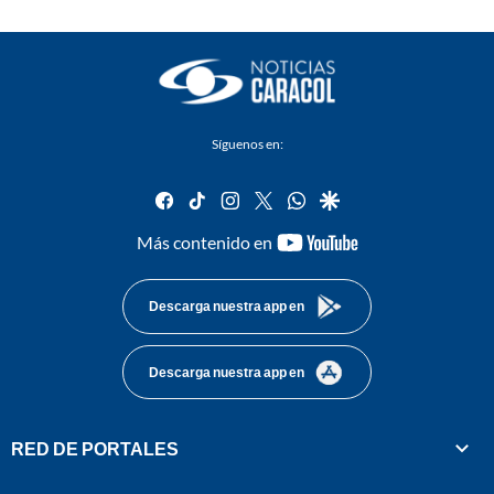
Síguenos en:
facebook
tiktok
instagram
twitter
whatsapp
google
youtube-
Más contenido en
footer
Descarga nuestra app en
Descarga nuestra app en
RED DE PORTALES