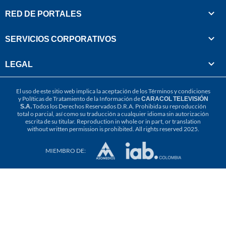
RED DE PORTALES
SERVICIOS CORPORATIVOS
LEGAL
El uso de este sitio web implica la aceptación de los
Términos y condiciones
y
Políticas de Tratamiento de la Información
de
CARACOL TELEVISIÓN
S.A.
Todos los Derechos Reservados D.R.A. Prohibida su reproducción
total o parcial, así como su traducción a cualquier idioma sin autorización
escrita de su titular. Reproduction in whole or in part, or translation
without written permission is prohibited. All rights reserved 2025.
MIEMBRO DE: