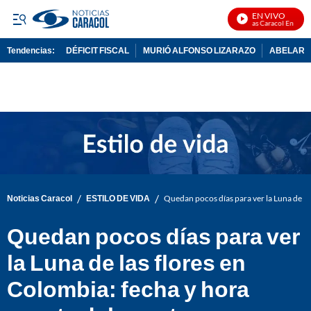
EN VIVO
Noticias Caracol En Vivo
Tendencias:
DÉFICIT FISCAL
MURIÓ ALFONSO LIZARAZO
ABELARDO
PUBLICIDAD
/
/
Noticias Caracol
ESTILO DE VIDA
Quedan pocos días para ver la Luna de la
Quedan pocos días para ver
la Luna de las flores en
Colombia: fecha y hora