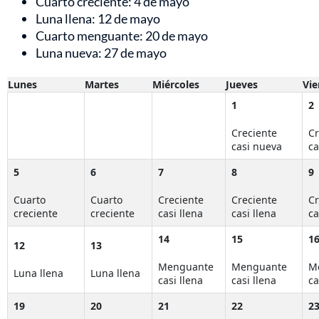
Cuarto creciente: 4 de mayo
Luna llena: 12 de mayo
Cuarto menguante: 20 de mayo
Luna nueva: 27 de mayo
Lunes
Martes
Miércoles
Jueves
Vie
1
2
Creciente
Cr
casi nueva
ca
5
6
7
8
9
Cuarto
Cuarto
Creciente
Creciente
Cr
creciente
creciente
casi llena
casi llena
ca
14
15
1
12
13
Menguante
Menguante
M
Luna llena
Luna llena
casi llena
casi llena
ca
19
20
21
22
2