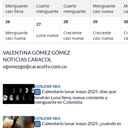
Menguante
Cuarto
Cuarto
Menguante
M
casi llena
menguante
menguante
casi nueva
ca
26
28
29
3
27
Menguante
Creciente
Creciente
Cr
Luna nueva
casi nueva
casi nueva
casi nueva
ca
VALENTINA GÓMEZ GÓMEZ
NOTICIAS CARACOL
vgomezgo@caracoltv.com.co
ESTILO DE VIDA
Calendario lunar mayo 2025: días que
tendrán Luna llena, nueva, creciente y
menguante en Colombia
ESTILO DE VIDA
Calendario lunar mayo 2025: ¿cuándo es