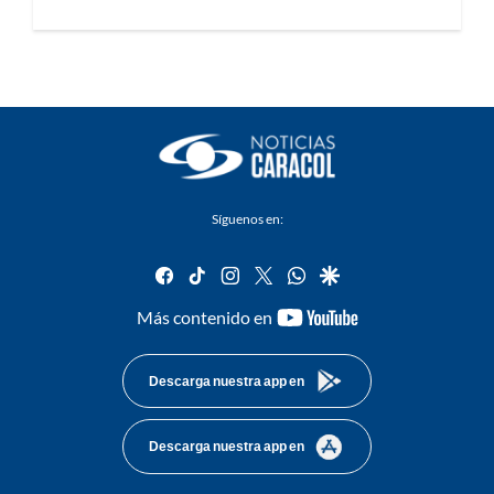
Síguenos en:
facebook
tiktok
instagram
twitter
whatsapp
google
youtube-
Más contenido en
footer
Descarga nuestra app en
Descarga nuestra app en