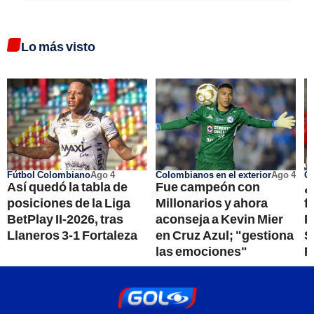
Lo más visto
Fútbol Colombiano
Ago 4
Colombianos en el exterior
Ago 4
Go
Así quedó la tabla de
Fue campeón con
¿
posiciones de la Liga
Millonarios y ahora
f
BetPlay II-2026, tras
aconseja a Kevin Mier
R
Llaneros 3-1 Fortaleza
en Cruz Azul; "gestiona
S
las emociones"
R