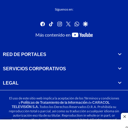
Síguenos en:
facebook
tiktok
instagram
twitter
whatsapp
google
youtube-
Más contenido en
footer
RED DE PORTALES
SERVICIOS CORPORATIVOS
LEGAL
El uso de este sitio web implica la aceptación de los
Términos y condiciones
y
Políticas de Tratamiento de la Información
de
CARACOL
TELEVISIÓN S.A.
Todos los Derechos Reservados D.R.A. Prohibida su
reproducción total o parcial, así como su traducción a cualquier idioma sin
autorización escrita de su titular. Reproduction in whole or in part, or
cl
translation without written permission is prohibited. All rights reserved
2025.