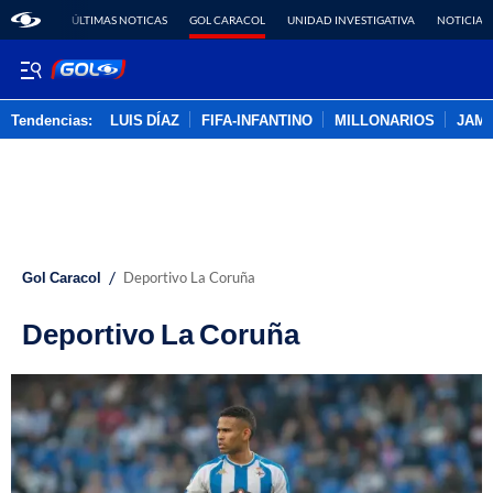
ÚLTIMAS NOTICAS
GOL CARACOL
UNIDAD INVESTIGATIVA
NOTICIAS
Tendencias:
LUIS DÍAZ
FIFA-INFANTINO
MILLONARIOS
JAM
PUBLICIDAD
/
Gol Caracol
Deportivo La Coruña
Deportivo La Coruña