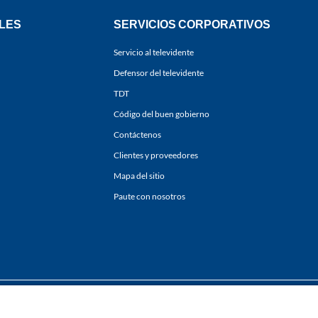
LES
SERVICIOS CORPORATIVOS
Servicio al televidente
Defensor del televidente
TDT
Código del buen gobierno
Contáctenos
Clientes y proveedores
Mapa del sitio
Paute con nosotros
ones
y
Políticas de Tratamiento de la Información
de
CARACOL TELEVISIÓN S.A.
Todo
sí como su traducción a cualquier idioma sin autorización escrita de su titular. Repro