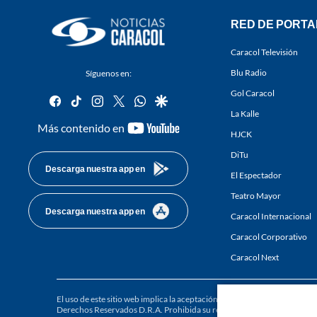
RED DE PORTA
Caracol Televisión
Blu Radio
Síguenos en:
Gol Caracol
facebook
tiktok
instagram
twitter
whatsapp
google
La Kalle
youtube-
Más contenido en
HJCK
footer
DiTu
Descarga nuestra app en
El Espectador
Teatro Mayor
Descarga nuestra app en
Caracol Internacional
Caracol Corporativo
Caracol Next
El uso de este sitio web implica la aceptación de los
Términos y condici
Derechos Reservados D.R.A. Prohibida su reproducción total o parcial, a