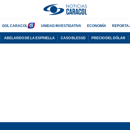
GOL CARACOL
UNIDAD INVESTIGATIVA
ECONOMÍA
REPORTA
ABELARDO DE LA ESPRIELLA
CASO BLESSD
PRECIO DEL DÓLAR
PUBLICIDAD