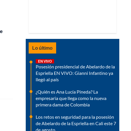
de
Lo último
EN VIVO
Posesión presidencial de Abelardo de la
Espriella EN VIVO: Gianni Infantino ya
llegó al país
¿Quién es Ana Lucía Pineda? La
empresaria que llega como la nueva
primera dama de Colombia
Los retos en seguridad para la posesión
de Abelardo de la Espriella en Cali este 7
de agosto