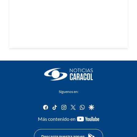
Síguenos en:
facebook
tiktok
instagram
twitter
whatsapp
google
youtube-
Más contenido en
footer
Descarga nuestra app en