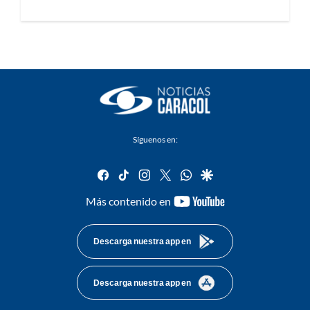
Síguenos en:
facebook
tiktok
instagram
twitter
whatsapp
google
youtube-
Más contenido en
footer
Descarga nuestra app en
Descarga nuestra app en