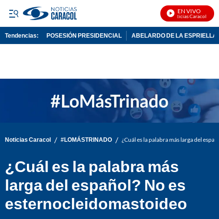
EN VIVO
Noticias Caracol En Viv
Tendencias:
POSESIÓN PRESIDENCIAL
ABELARDO DE LA ESPRIELLA
PUBLICIDAD
/
/
Noticias Caracol
#LOMÁSTRINADO
¿Cuál es la palabra más larga del esp
¿Cuál es la palabra más
larga del español? No es
esternocleidomastoideo