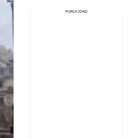
PUBLICIDAD
Facebook
X
Whatsapp
Copiar enlace
Telegram
LinkedIn