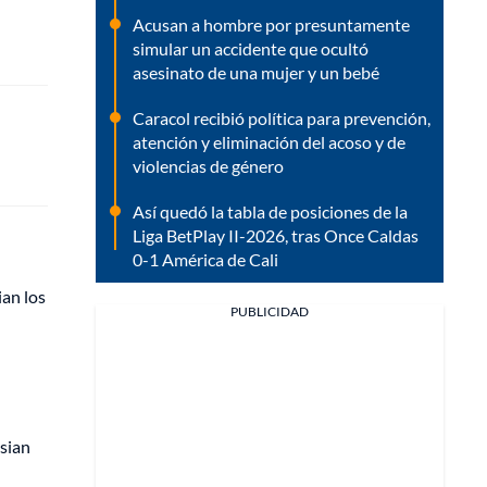
Acusan a hombre por presuntamente
simular un accidente que ocultó
asesinato de una mujer y un bebé
Caracol recibió política para prevención,
atención y eliminación del acoso y de
violencias de género
Así quedó la tabla de posiciones de la
Liga BetPlay II-2026, tras Once Caldas
0-1 América de Cali
ian los
PUBLICIDAD
sian