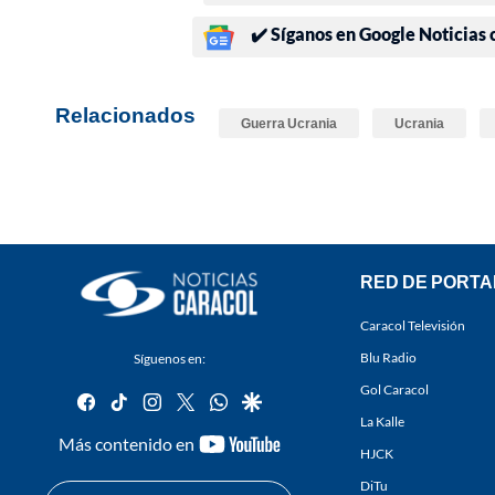
✔️ Síganos en Google Noticias
Relacionados
Guerra Ucrania
Ucrania
RED DE PORTA
Caracol Televisión
Blu Radio
Síguenos en:
Gol Caracol
facebook
tiktok
instagram
twitter
whatsapp
google
La Kalle
youtube-
Más contenido en
HJCK
footer
DiTu