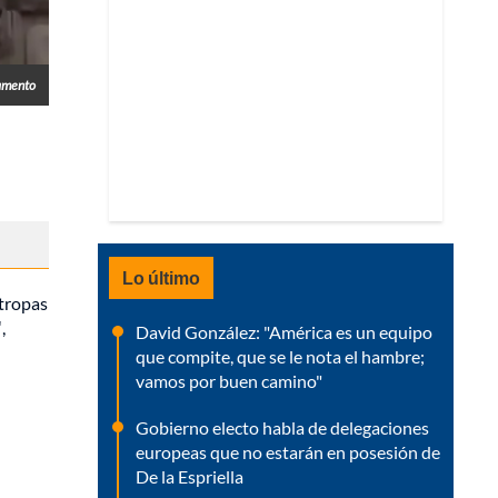
amento
Lo último
 tropas
"
,
David González: "América es un equipo
que compite, que se le nota el hambre;
vamos por buen camino"
Gobierno electo habla de delegaciones
europeas que no estarán en posesión de
De la Espriella