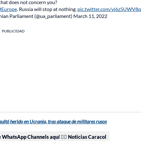
that does not concern you?
#Europe
. Russia will stop at nothing.
pic.twitter.com/vi6z5UWV8q
nian Parliament (@ua_parliament)
March 11, 2022
PUBLICIDAD
ltó herido en Ucrania, tras ataque de militares rusos
e WhatsApp Channels aquí 👉🏻 Noticias Caracol