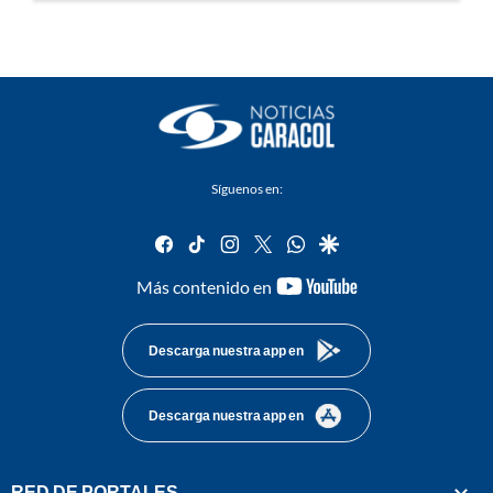
Síguenos en:
facebook
tiktok
instagram
twitter
whatsapp
google
youtube-
Más contenido en
footer
Descarga nuestra app en
Descarga nuestra app en
RED DE PORTALES