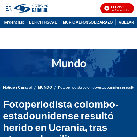
EN VIVO
Noticias Caracol En Vivo
Tendencias:
DÉFICIT FISCAL
MURIÓ ALFONSO LIZARAZO
ABELARDO
PUBLICIDAD
/
/
Noticias Caracol
MUNDO
Fotoperiodista colombo-estadounidense resultó he
Fotoperiodista colombo-
estadounidense resultó
herido en Ucrania, tras