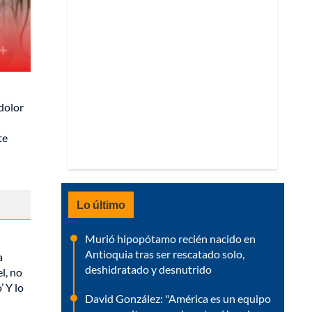
 dolor
te
Lo último
Murió hipopótamo recién nacido en
Antioquia tras ser rescatado solo,
a
deshidratado y desnutrido
l, no
’ Y lo
David González: "América es un equipo