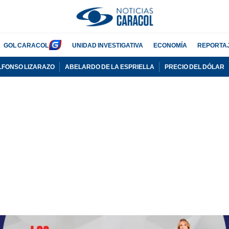
GOL CARACOL
UNIDAD INVESTIGATIVA
ECONOMÍA
REPORTA
LFONSO LIZARAZO
ABELARDO DE LA ESPRIELLA
PRECIO DEL DÓLAR
PUBLICIDAD