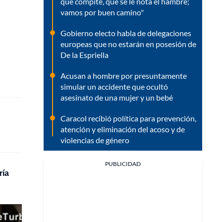
que compite, que se le nota el hambre;
vamos por buen camino"
Gobierno electo habla de delegaciones
europeas que no estarán en posesión de
De la Espriella
Acusan a hombre por presuntamente
simular un accidente que ocultó
asesinato de una mujer y un bebé
Caracol recibió política para prevención,
atención y eliminación del acoso y de
violencias de género
PUBLICIDAD
ría