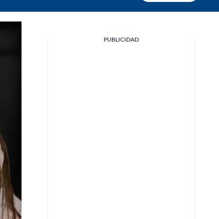
PUBLICIDAD
Facebook
X
Whatsapp
Copiar enlace
Telegram
LinkedIn