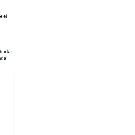
e el
lindo,
nda