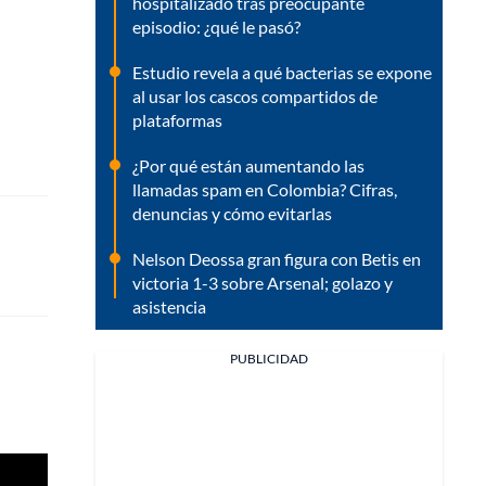
hospitalizado tras preocupante
episodio: ¿qué le pasó?
Estudio revela a qué bacterias se expone
al usar los cascos compartidos de
plataformas
¿Por qué están aumentando las
llamadas spam en Colombia? Cifras,
denuncias y cómo evitarlas
Nelson Deossa gran figura con Betis en
victoria 1-3 sobre Arsenal; golazo y
asistencia
PUBLICIDAD