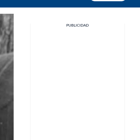
PUBLICIDAD
Facebook
X
Whatsapp
Copiar enlace
Telegram
LinkedIn