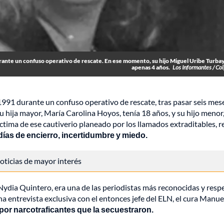
urante un confuso operativo de rescate. En ese momento, su hijo Miguel Uribe Turbay
apenas 4 años.
Los Informantes / Co
1991 durante un confuso operativo de rescate, tras pasar seis mes
hija mayor, María Carolina Hoyos, tenía 18 años, y su hijo menor
tima de ese cautiverio planeado por los llamados extraditables, r
ías de encierro, incertidumbre y miedo.
 noticias de mayor interés
 Nydia Quintero, era una de las periodistas más reconocidas y resp
a entrevista exclusiva con el entonces jefe del ELN, el cura Manue
por narcotraficantes que la secuestraron.