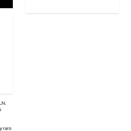
ELN.
ó
y raro