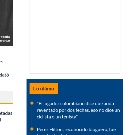
 tenía
lprensa
es
,
elató
Lo último
"El jugador colombiano dice que anda
reventado por dos fechas, eso no dice un
etadas
ciclista o un tenista"
l
Perez Hilton, reconocido bloguero, fue