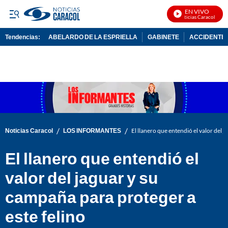
EN VIVO
Noticias Caracol En Vi
Tendencias:
ABELARDO DE LA ESPRIELLA
GABINETE
ACCIDENTE 
PUBLICIDAD
/
/
Noticias Caracol
LOS INFORMANTES
El llanero que entendió el valor del 
El llanero que entendió el
valor del jaguar y su
campaña para proteger a
este felino