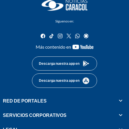
Síguenos en:
facebook
tiktok
instagram
twitter
whatsapp
google
youtube-
Más contenido en
footer
Descarga nuestra app en
Descarga nuestra app en
RED DE PORTALES
SERVICIOS CORPORATIVOS