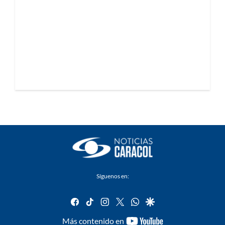
Síguenos en:
facebook
tiktok
instagram
twitter
whatsapp
google
youtube-
Más contenido en