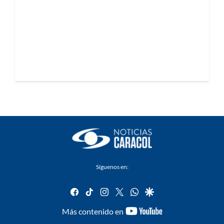
Síguenos en:
facebook
tiktok
instagram
twitter
whatsapp
google
youtube-
Más contenido en
footer