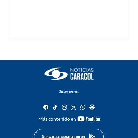
Síguenos en:
facebook
tiktok
instagram
twitter
whatsapp
google
youtube-
Más contenido en
footer
Descarga nuestra app en