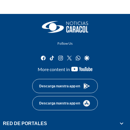
Follow Us
facebook
tiktok
instagram
twitter
whatsapp
google
youtube-
More content in
footer
Descarga nuestra app en
Descarga nuestra app en
RED DE PORTALES