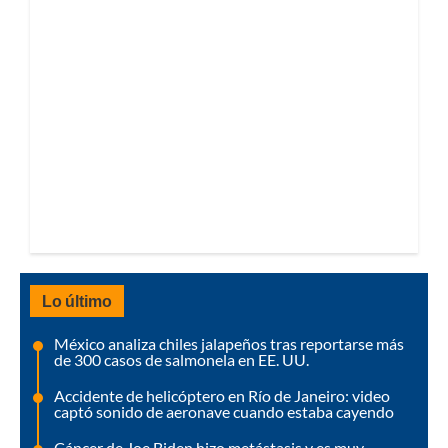
Lo último
México analiza chiles jalapeños tras reportarse más
de 300 casos de salmonela en EE. UU.
Accidente de helicóptero en Río de Janeiro: video
captó sonido de aeronave cuando estaba cayendo
Cáncer de Joe Biden hizo metástasis y es muy