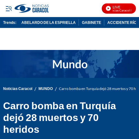
LIVE
Noticias Caracol En Viv
Trends:
ABELARDO DE LA ESPRIELLA
GABINETE
ACCIDENTE RÍO 
ADVERTISEMENT
/
/
Noticias Caracol
MUNDO
Carro bomba en Turquía dejó 28 muertos y 70 he
Carro bomba en Turquía
dejó 28 muertos y 70
heridos