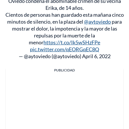
Oviedo condena el abominable crimen de su vecina
Erika, de 14 años.
Cientos de personas han guardado esta mañana cinco
minutos de silencio, en la plaza del
@aytoviedo
para
mostrar el dolor, la impotencia y la mayor de las
repulsas por la muerte de la
menor
https://t.co/Ik5wSHzFPe
pic.twitter.com/qEORGqEC8Q
— @aytoviedo (@aytoviedo)
April 6, 2022
PUBLICIDAD