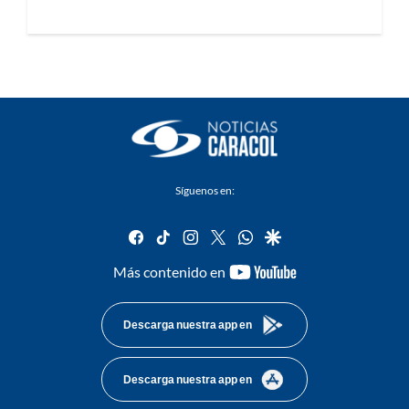
Síguenos en:
facebook
tiktok
instagram
twitter
whatsapp
google
youtube-
Más contenido en
footer
Descarga nuestra app en
Descarga nuestra app en