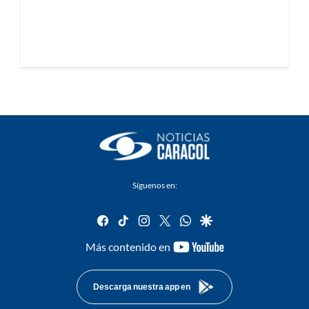
Síguenos en:
facebook
tiktok
instagram
twitter
whatsapp
google
youtube-
Más contenido en
footer
Descarga nuestra app en