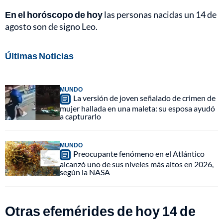
En el horóscopo de hoy
las personas nacidas un 14 de
agosto son de signo Leo.
Últimas Noticias
MUNDO
La versión de joven señalado de crimen de
mujer hallada en una maleta: su esposa ayudó
a capturarlo
MUNDO
Preocupante fenómeno en el Atlántico
alcanzó uno de sus niveles más altos en 2026,
según la NASA
Otras efemérides de hoy 14 de