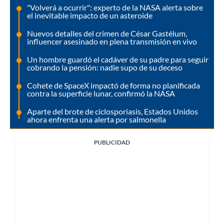
"Volverá a ocurrir": experto de la NASA alerta sobre
el inevitable impacto de un asteroide
Nuevos detalles del crimen de César Gastélum,
influencer asesinado en plena transmisión en vivo
Un hombre guardó el cadáver de su padre para seguir
cobrando la pensión: nadie supo de su deceso
Cohete de SpaceX impactó de forma no planificada
contra la superficie lunar, confirmó la NASA
Aparte del brote de ciclosporiasis, Estados Unidos
ahora enfrenta una alerta por salmonella
PUBLICIDAD