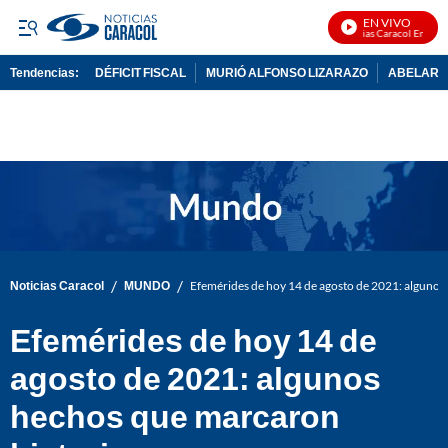
EN VIVO
Noticias Caracol En Vivo
Tendencias:
DÉFICIT FISCAL
MURIÓ ALFONSO LIZARAZO
ABELARDO
PUBLICIDAD
/
/
Noticias Caracol
MUNDO
Efemérides de hoy 14 de agosto de 2021: algunos
Efemérides de hoy 14 de
agosto de 2021: algunos
hechos que marcaron