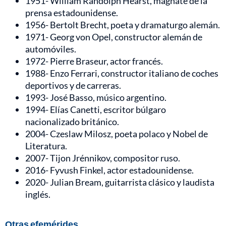
1951- William Randolph Hearst, magnate de la
prensa estadounidense.
1956- Bertolt Brecht, poeta y dramaturgo alemán.
1971- Georg von Opel, constructor alemán de
automóviles.
1972- Pierre Braseur, actor francés.
1988- Enzo Ferrari, constructor italiano de coches
deportivos y de carreras.
1993- José Basso, músico argentino.
1994- Elías Canetti, escritor búlgaro
nacionalizado británico.
2004- Czeslaw Milosz, poeta polaco y Nobel de
Literatura.
2007- Tijon Jrénnikov, compositor ruso.
2016- Fyvush Finkel, actor estadounidense.
2020- Julian Bream, guitarrista clásico y laudista
inglés.
Otras efemérides